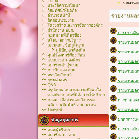
Home
รายงานผล
ประวัติความเป็นมา
วิสัยทัศน์/พันธกิจ
รายงานผลก
อำนาจหน้าที่
ติดต่อหน่วยงาน
โครงสร้างและการจัดการองค์กร
สำนักงาน อบต.
การประเมิน
กฎหมายที่เกี่ยวข้อง
นโยบายการบริหาร
รายงานผลกา
สภาพและข้อมูพื้นฐาน
ภูมิปัญญาท้องถิ่น
รายงานผลกา
ศูนย์ร้องทุกข์ร้องเรียน
แบบประเมินองค์กร
รายงานผลกา
สมาชิกเข้าสู่ระบบ
ภารกิจของ อบต.
รายงานผลกา
ตราสัญลักษณ์
ยุทธศาสตร์
รวยงานผลการ
Q&A
สรุปแบบสอบถามความพึงพอใจ
รายงานผลกา
ของประชาชนที่มีต่อการให้บริการ
ช่องทางสื่อสารและกิจกรรม
การตามแผนป
พนักงานสัมพันธ์ อบต.พร่อน
ร้องทุกข์
รายงานผลกา
มาตรการเผย
ข้อมูลบุคลากร
การประเมินค
คณะผู้บริหาร
สมาชิกสภา อบต.
รายงานผลกา