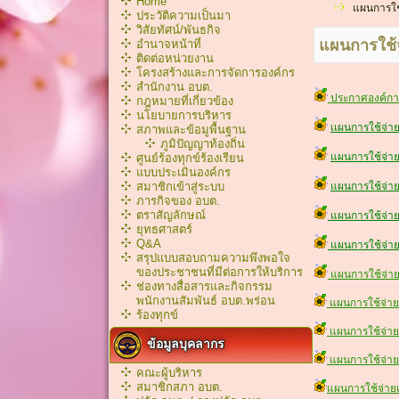
Home
แผนการใช
ประวัติความเป็นมา
วิสัยทัศน์/พันธกิจ
แผนการใช้
อำนาจหน้าที่
ติดต่อหน่วยงาน
โครงสร้างและการจัดการองค์กร
สำนักงาน อบต.
ประกาศองค์การ
กฎหมายที่เกี่ยวข้อง
นโยบายการบริหาร
เเผนการใช้จ่า
สภาพและข้อมูพื้นฐาน
ภูมิปัญญาท้องถิ่น
แผนการใช้จ่าย
ศูนย์ร้องทุกข์ร้องเรียน
แบบประเมินองค์กร
สมาชิกเข้าสู่ระบบ
แผนการใช้จ่าย
ภารกิจของ อบต.
ตราสัญลักษณ์
แผนการใช้จ่ายเ
ยุทธศาสตร์
Q&A
แผนการใช้จ่ายเ
สรุปแบบสอบถามความพึงพอใจ
ของประชาชนที่มีต่อการให้บริการ
แผนการใช้จ่ายเ
ช่องทางสื่อสารและกิจกรรม
พนักงานสัมพันธ์ อบต.พร่อน
แผนการใช้จ่ายเ
ร้องทุกข์
แผนการใช้จ่ายเ
ข้อมูลบุคลากร
แผนการใช้จ่ายเ
คณะผู้บริหาร
สมาชิกสภา อบต.
แผนการใช้จ่ายเ