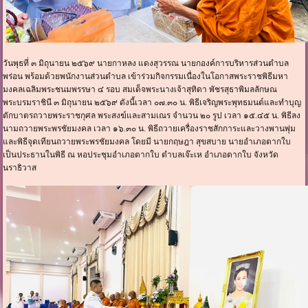
วันพุธที่ ๓ มิถุนายน ๒๕๖๙ นายกาหลง แดงสุวรรณ นายกองค์การบริหารส่วนตำบล
พร่อน พร้อมด้วยพนักงานส่วนตำบล เข้าร่วมกิจกรรมเนื่องในโอกาสพระราชพิธีมหา
มงคลเฉลิมพระชนมพรรษา ๔ รอบ สมเด็จพระนางเจ้าสุทิดา พัชรสุธาพิมลลักษณ
พระบรมราชินี ๓ มิถุนายน ๒๕๖๙ ดังนี้เวลา ๐๗.๓๐ น. พิธีเจริญพระพุทธมนต์และทำบุญ
ตักบาตรถวายพระราชกุศล พระสงฆ์และสามเณร จำนวน ๒๐ รูป เวลา ๑๕.๔๕ น. พิธีลง
นามถวายพระพรชัยมงคล เวลา ๑๖.๓๐ น. พิธีถวายเครื่องราชสักการะและวางพานพุ่ม
และพิธีจุดเทียนถวายพระพรชัยมงคล โดยมี นายกฤษฎา สุขสบาย นายอำเภอตากใบ
เป็นประธานในพิธี ณ หอประชุมอำเภอตากใบ ตำบลเจ๊ะเห อำเภอตากใบ จังหวัด
นราธิวาส